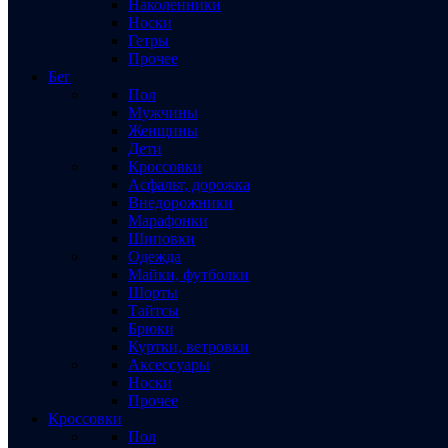
Наколенники
Носки
Гетры
Прочее
Бег
Пол
Мужчины
Женщины
Дети
Кроссовки
Асфальт, дорожка
Внедорожники
Марафонки
Шиповки
Одежда
Майки, футболки
Шорты
Тайтсы
Брюки
Куртки, ветровки
Аксессуары
Носки
Прочее
Кроссовки
Пол