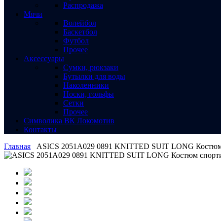
Распродажа
Мячи
Волейбол
Баскетбол
Футбол
Прочее
Аксессуары
Сумки, рюкзаки
Бутылки для воды
Наколенники
Носки, гольфы
Сетки
Прочее
Символика ВК Локомотив
Контакты
Главная
ASICS 2051A029 0891 KNITTED SUIT LONG Кост