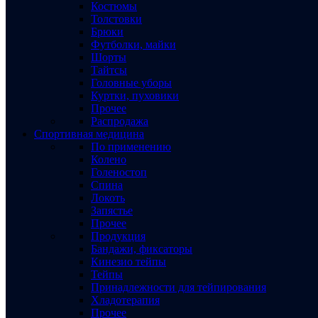
Костюмы
Толстовки
Брюки
Футболки, майки
Шорты
Тайтсы
Головные уборы
Куртки, пуховики
Прочее
Распродажа
Спортивная медицина
По применению
Колено
Голеностоп
Спина
Локоть
Запястье
Прочее
Продукция
Бандажи, фиксаторы
Кинезио тейпы
Тейпы
Принадлежности для тейпирования
Хладотерапия
Прочее