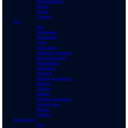
Наколенники
Носки
Гетры
Прочее
Бег
Пол
Мужчины
Женщины
Дети
Кроссовки
Асфальт, дорожка
Внедорожники
Марафонки
Шиповки
Одежда
Майки, футболки
Шорты
Тайтсы
Брюки
Куртки, ветровки
Аксессуары
Носки
Прочее
Кроссовки
Пол