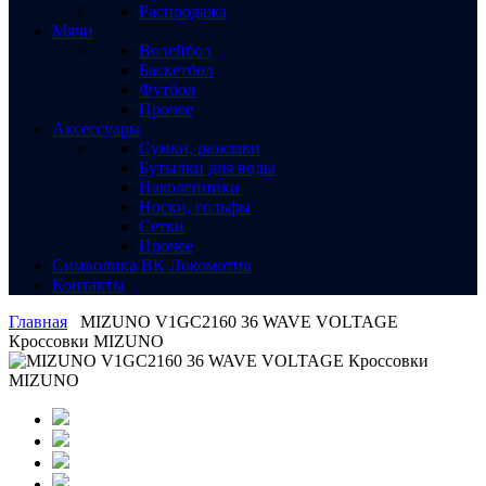
Распродажа
Мячи
Волейбол
Баскетбол
Футбол
Прочее
Аксессуары
Сумки, рюкзаки
Бутылки для воды
Наколенники
Носки, гольфы
Сетки
Прочее
Символика ВК Локомотив
Контакты
Главная
MIZUNO V1GC2160 36 WAVE VOLTAGE
Кроссовки MIZUNO