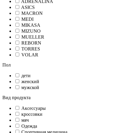
ADRENALINA
ASICS
MACRON
MEDI
MIKASA
MIZUNO
MUELLER
REBORN
TORRES
VOLAR
Пол
дети
женский
мужской
Вид продукта
Аксессуары
кроссовки
мяч
Одежда
Спортивная медицина