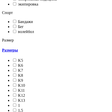
экипировка
Спорт
Бандажи
Бег
волейбол
Размер
Размеры
K5
K6
K7
K8
K9
K10
K11
K12
K13
1
1,5