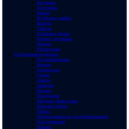
Костюмы
Толстовки
Брюки
Футболки, майки
Шорты
Тайтсы
Головные уборы
Куртки, пуховики
Прочее
Распродажа
Спортивная медицина
По применению
Колено
Голеностоп
Спина
Локоть
Запястье
Прочее
Продукция
Бандажи, фиксаторы
Кинезио тейпы
Тейпы
Принадлежности для тейпирования
Хладотерапия
Прочее