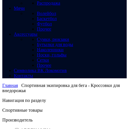
Распродажа
Мячи
Волейбол
Баскетбол
Футбол
Прочее
Аксессуары
Сумки, рюкзаки
Бутылки для воды
Наколенники
Носки, гольфы
Сетки
Прочее
Символика ВК Локомотив
Контакты
Главная
Спортивная экипировка для бега - Кроссовки для
внедорожья
Навигация по разделу
Спортивные товары
Производитель