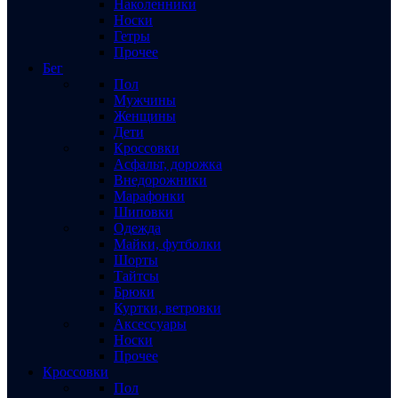
Наколенники
Носки
Гетры
Прочее
Бег
Пол
Мужчины
Женщины
Дети
Кроссовки
Асфальт, дорожка
Внедорожники
Марафонки
Шиповки
Одежда
Майки, футболки
Шорты
Тайтсы
Брюки
Куртки, ветровки
Аксессуары
Носки
Прочее
Кроссовки
Пол