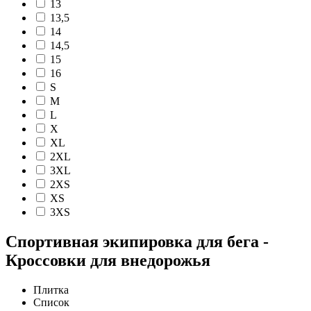
13
13,5
14
14,5
15
16
S
M
L
X
XL
2XL
3XL
2XS
XS
3XS
Спортивная экипировка для бега -
Кроссовки для внедорожья
Плитка
Список